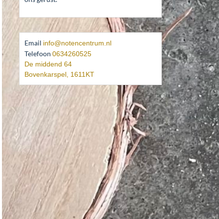
Email
info@notencentrum.nl
Telefoon
0634260525
De middend 64
Bovenkarspel
,
1611KT