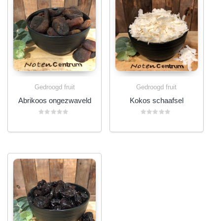
Gedroogd fruit
Gedroogd fruit
Abrikoos ongezwaveld
Kokos schaafsel
Gewaardeerd
Gewaardeerd
0
0
uit
uit
5
5