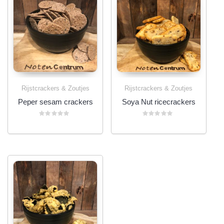
Rijstcrackers & Zoutjes
Rijstcrackers & Zoutjes
Peper sesam crackers
Soya Nut ricecrackers
Gewaardeerd
Gewaardeerd
0
0
uit
uit
5
5