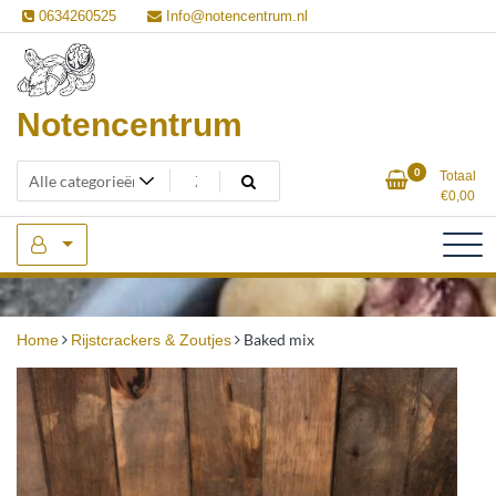
Ga
0634260525
Info@notencentrum.nl
naar
de
inhoud
Notencentrum
0
Totaal
€
0,00
Baked mix
Home
Rijstcrackers & Zoutjes