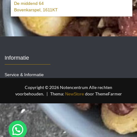
De middend 64
Bovenkarspel
,
1611KT
Informatie
Service & Informatie
Copyright © 2026 Notencentrum Alle rechten
voorbehouden.
|
Thema:
door ThemeFarmer
NewStore
Heeft u een vraag stel ze gerust