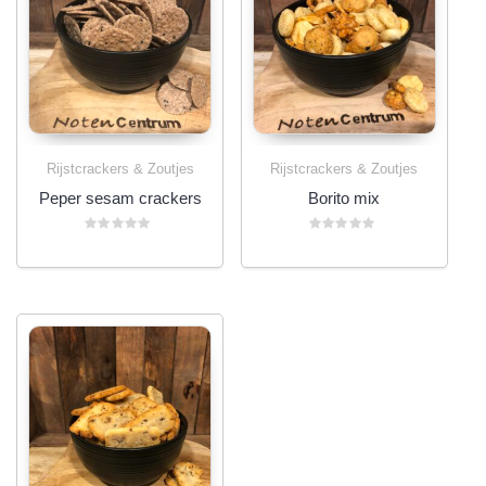
Rijstcrackers & Zoutjes
Rijstcrackers & Zoutjes
Peper sesam crackers
Borito mix
Gewaardeerd
Gewaardeerd
0
0
uit
uit
5
5