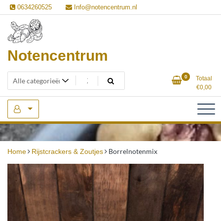
Ga
0634260525
Info@notencentrum.nl
naar
de
inhoud
Notencentrum
0
Totaal
€
0,00
Borrelnotenmix
Home
Rijstcrackers & Zoutjes