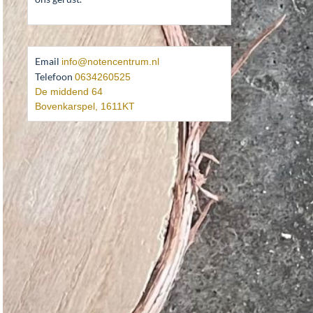
Email
info@notencentrum.nl
Telefoon
0634260525
De middend 64
Bovenkarspel
,
1611KT