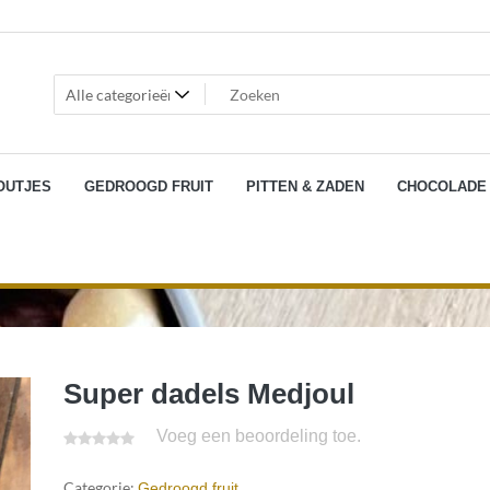
OUTJES
GEDROOGD FRUIT
PITTEN & ZADEN
CHOCOLADE
Super dadels Medjoul
Voeg een beoordeling toe.
Categorie:
Gedroogd fruit