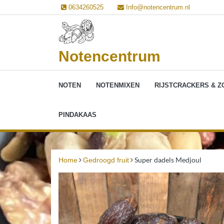
Ga
0634260525
Info@notencentrum.nl
naar
de
inhoud
Notencentrum
NOTEN
NOTENMIXEN
RIJSTCRACKERS & Z
PINDAKAAS
Super dadels Medjoul
Home
Gedroogd fruit