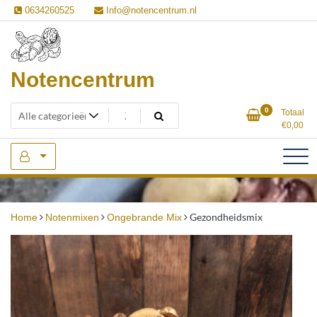
Ga
0634260525
Info@notencentrum.nl
naar
de
inhoud
Notencentrum
0
Totaal
€
0,00
Gezondheidsmix
Home
Notenmixen
Ongebrande Mix