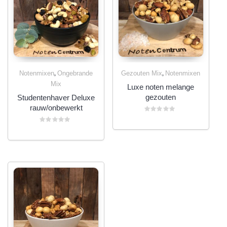
,
,
Notenmixen
Ongebrande
Gezouten Mix
Notenmixen
Mix
Luxe noten melange
gezouten
Studentenhaver Deluxe
rauw/onbewerkt
Gewaardeerd
0
Gewaardeerd
uit
0
5
uit
5