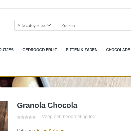
OUTJES
GEDROOGD FRUIT
PITTEN & ZADEN
CHOCOLADE
Granola Chocola
Voeg een beoordeling toe.
Categorie:
Pitten & Zaden