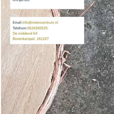
Email
info@notencentrum.nl
Telefoon
0634260525
De middend 64
Bovenkarspel
,
1611KT