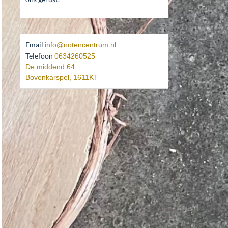
Email
info@notencentrum.nl
Telefoon
0634260525
De middend 64
Bovenkarspel
,
1611KT