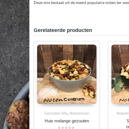
Deze mix bestaat uit de meest populaire noten ter we
Gerelateerde producten
,
Gezouten Mix
Notenmixen
Notenm
Huis melange gezouten
S
o