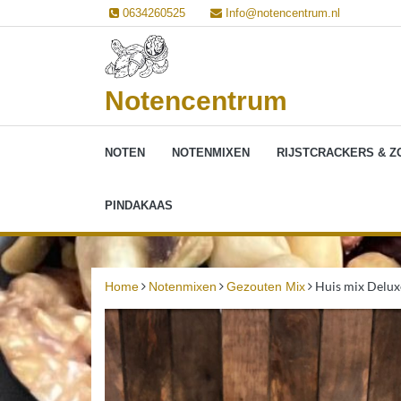
Ga
0634260525
Info@notencentrum.nl
naar
de
inhoud
Notencentrum
NOTEN
NOTENMIXEN
RIJSTCRACKERS & Z
PINDAKAAS
Huis mix Delux
Home
Notenmixen
Gezouten Mix