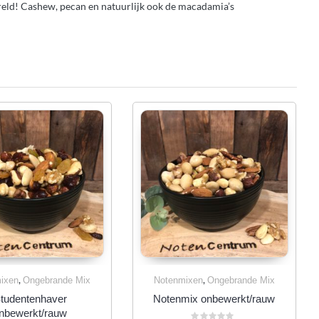
reld! Cashew, pecan en natuurlijk ook de macadamia’s
,
,
ixen
Ongebrande Mix
Notenmixen
Ongebrande Mix
tudentenhaver
Notenmix onbewerkt/rauw
nbewerkt/rauw