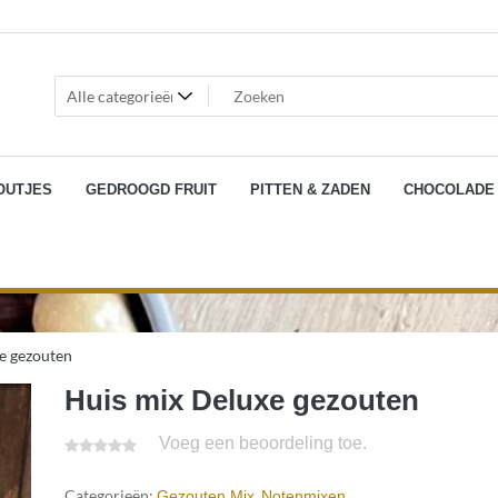
OUTJES
GEDROOGD FRUIT
PITTEN & ZADEN
CHOCOLADE
e gezouten
Huis mix Deluxe gezouten
Voeg een beoordeling toe.
Categorieën:
,
Gezouten Mix
Notenmixen