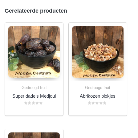
Gerelateerde producten
Gedroogd fruit
Gedroogd fruit
Super dadels Medjoul
Abrikozen blokjes
Gewaardeerd
Gewaardeerd
0
0
uit
uit
5
5