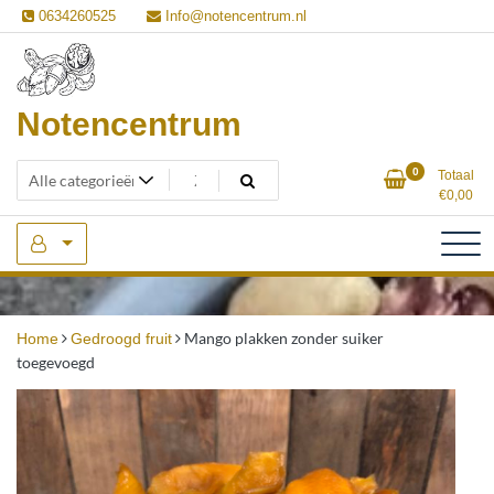
Ga
0634260525
Info@notencentrum.nl
naar
de
inhoud
Notencentrum
0
Totaal
€
0,00
Mango plakken zonder suiker
Home
Gedroogd fruit
toegevoegd