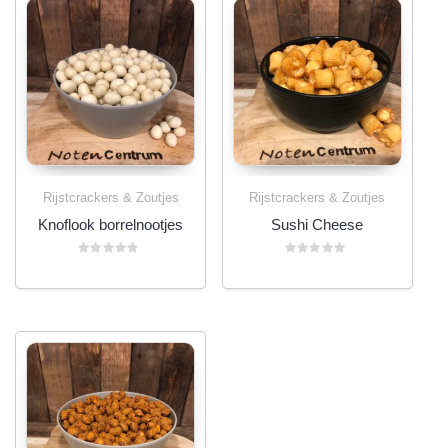
Rijstcrackers & Zoutjes
Rijstcrackers & Zoutjes
Knoflook borrelnootjes
Sushi Cheese
Gewaardeerd
Gewaardeerd
0
0
uit
uit
5
5