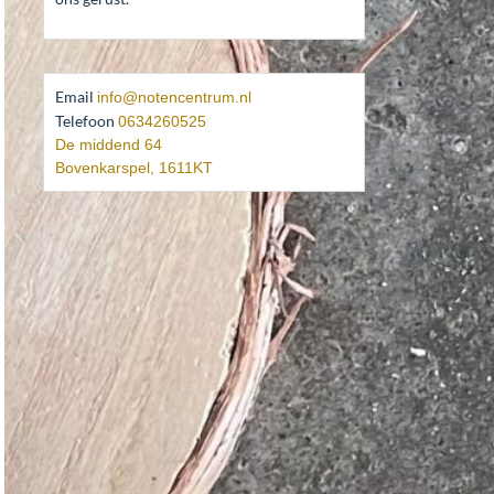
Email
info@notencentrum.nl
Telefoon
0634260525
De middend 64
Bovenkarspel
,
1611KT