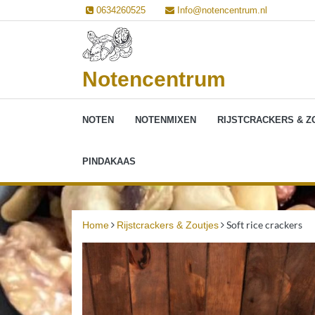
Ga
0634260525
Info@notencentrum.nl
naar
de
inhoud
Notencentrum
NOTEN
NOTENMIXEN
RIJSTCRACKERS & Z
PINDAKAAS
Soft rice crackers
Home
Rijstcrackers & Zoutjes