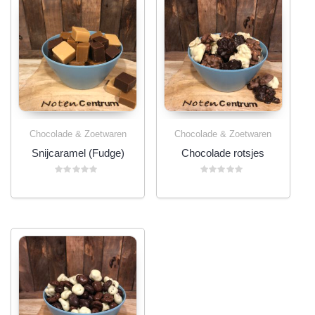
Chocolade & Zoetwaren
Chocolade & Zoetwaren
Snijcaramel (Fudge)
Chocolade rotsjes
Gewaardeerd
Gewaardeerd
0
0
uit
uit
5
5