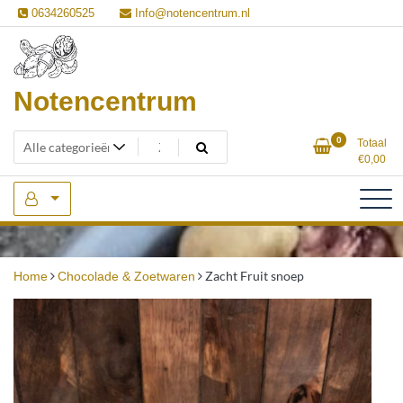
Ga
0634260525
Info@notencentrum.nl
naar
de
inhoud
Notencentrum
0
Totaal
€
0,00
Zacht Fruit snoep
Home
Chocolade & Zoetwaren