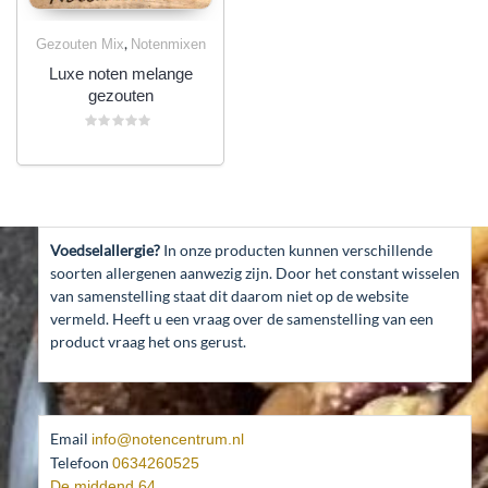
,
Gezouten Mix
Notenmixen
Luxe noten melange
gezouten
Gewaardeerd
0
uit
5
Voedselallergie?
In onze producten kunnen verschillende
soorten allergenen aanwezig zijn. Door het constant wisselen
van samenstelling staat dit daarom niet op de website
vermeld. Heeft u een vraag over de samenstelling van een
product vraag het ons gerust.
Email
info@notencentrum.nl
Telefoon
0634260525
De middend 64