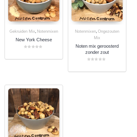
,
,
Gekruiden Mix
Notenmixen
Notenmixen
Ongezouten
Mix
New York Cheese
Noten mix geroosterd
zonder zout
Gewaardeerd
0
uit
5
Gewaardeerd
0
uit
5